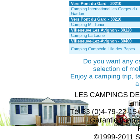
Vers Pont du Gard - 30210
Camping International les Gorges du
Gardon
Vers Pont du Gard - 30210
Camping M. Turion
Villeneuve Les Avignon - 30120
Camping La Laune
Villeneuve-Lez-Avignon - 30400
Camping Campéole L'ile des Papes
Do you want any c
selection of mo
Enjoy a camping trip, t
a
LES CAMPINGS DE F
Emi
Tél:33 (0)4-79-22-15-
Garantie finan
©1999-2011 SA