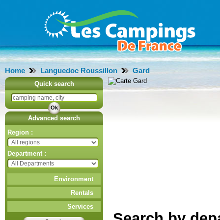
Home
Languedoc Roussillon
Gard
Quick search
Advanced search
Region :
Department :
Environment
Rentals
Services
Search by dep