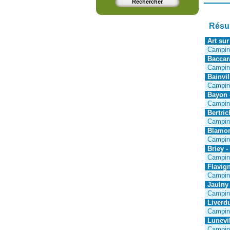
Résul
Art sur
Campin
Baccara
Campin
Bainvil
Camping
Bayon 
Campin
Bertri
Campin
Blamon
Campin
Briey -
Campin
Flavign
Campin
Jaulny 
Campin
Liverd
Camping
Lunevil
Campin