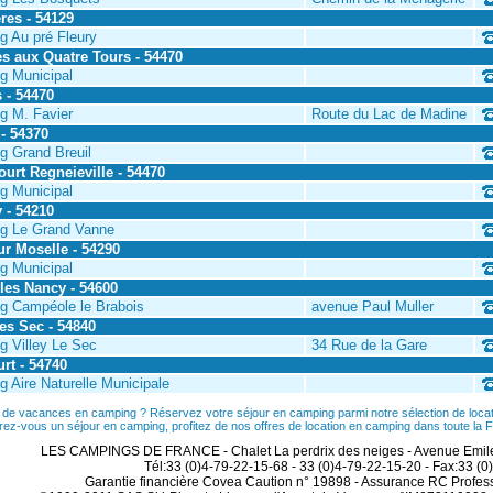
res - 54129
 Au pré Fleury
s aux Quatre Tours - 54470
g Municipal
 - 54470
g M. Favier
Route du Lac de Madine
- 54370
g Grand Breuil
urt Regneieville - 54470
g Municipal
 - 54210
g Le Grand Vanne
ur Moselle - 54290
g Municipal
 les Nancy - 54600
g Campéole le Brabois
avenue Paul Muller
les Sec - 54840
 Villey Le Sec
34 Rue de la Gare
rt - 54740
 Aire Naturelle Municipale
 de vacances en camping ? Réservez votre séjour en camping parmi notre sélection de locati
rez-vous un séjour en camping, profitez de nos offres de location en camping dans toute l
LES CAMPINGS DE FRANCE - Chalet La perdrix des neiges - Avenue Emile
Tél:33 (0)4-79-22-15-68 - 33 (0)4-79-22-15-20 - Fax:33 (
Garantie financière Covea Caution n° 19898 - Assurance RC Profes