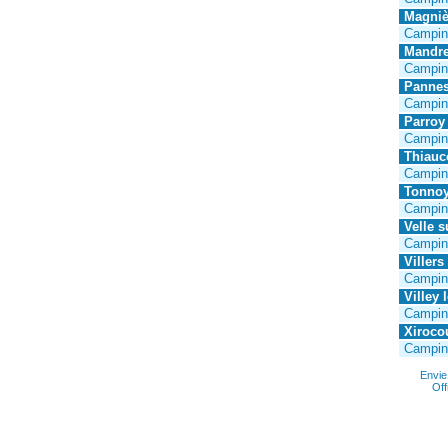
Magniè
Camping
Mandre
Campin
Pannes
Campin
Parroy 
Campin
Thiauco
Campin
Tonnoy
Campin
Velle s
Campin
Villers
Campin
Villey 
Camping
Xirocou
Camping
Envie
Off