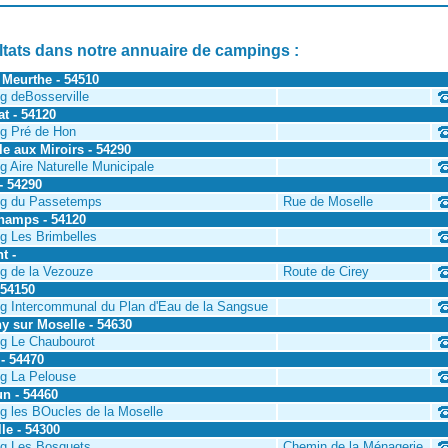
tats dans notre annuaire de campings :
 Meurthe - 54510
g deBosserville
t - 54120
g Pré de Hon
le aux Miroirs - 54290
 Aire Naturelle Municipale
- 54290
g du Passetemps
Rue de Moselle
champs - 54120
g Les Brimbelles
t -
g de la Vezouze
Route de Cirey
 54150
g Intercommunal du Plan d'Eau de la Sangsue
y sur Moselle - 54630
g Le Chaubourot
- 54470
g La Pelouse
un - 54460
 les BOucles de la Moselle
le - 54300
g Les Bosquets
Chemin de la Ménagerie