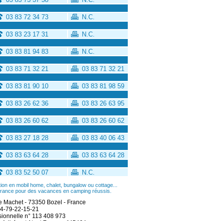
03 83 72 34 73
N.C.
03 83 23 17 31
N.C.
03 83 81 94 83
N.C.
03 83 71 32 21
03 83 71 32 21
03 83 81 90 10
03 83 81 98 59
03 83 26 62 36
03 83 26 63 95
03 83 26 60 62
03 83 26 60 62
03 83 27 18 28
03 83 40 06 43
03 83 63 64 28
03 83 63 64 28
03 83 52 50 07
N.C.
on en mobil home, chalet, bungalow ou cottage...
a France pour des vacances en camping réussis.
 Machet - 73350 Bozel - France
0)4-79-22-15-21
sionnelle n° 113 408 973