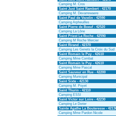
Camping M. Cros
Saint Just Saint Rambert - 42170
Camping M. Devarrewaere
Saint Paul de Vezelin - 42590
Camping Arpheuilles
Saint Pierre de Boeuf - 42520
Camping La Lône
Saint Priest La Roche - 42590
Camping M Roche Mercier
Saint Rirand - 42370
Camping Les Genets la Croix du Sud
Saint Romain le Puy - 42610
Camping Mme Combat
Saint Romain le Puy - 42610
Camping Mme Pascal
Saint Sauveur en Rue - 42200
Camping Municipal
Saint Sixte - 42130
Camping M. Poyet
Saint Thurin - 42110
Camping ESSI
Saint Victor sur Loire - 42230
Camping Le Dorier
Sainte Agathe La Bouteresse - 4213
Camping Mme Pardon Nicole