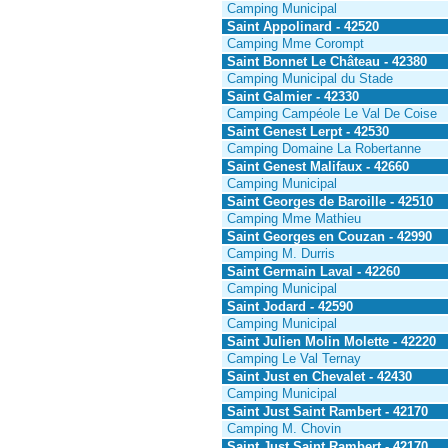
Camping Municipal
Saint Appolinard - 42520
Camping Mme Corompt
Saint Bonnet Le Château - 42380
Camping Municipal du Stade
Saint Galmier - 42330
Camping Campéole Le Val De Coise
Saint Genest Lerpt - 42530
Camping Domaine La Robertanne
Saint Genest Malifaux - 42660
Camping Municipal
Saint Georges de Baroille - 42510
Camping Mme Mathieu
Saint Georges en Couzan - 42990
Camping M. Durris
Saint Germain Laval - 42260
Camping Municipal
Saint Jodard - 42590
Camping Municipal
Saint Julien Molin Molette - 42220
Camping Le Val Ternay
Saint Just en Chevalet - 42430
Camping Municipal
Saint Just Saint Rambert - 42170
Camping M. Chovin
Saint Just Saint Rambert - 42170