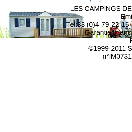
LES CAMPINGS DE F
Emi
Tél:33 (0)4-79-22-15-
Garantie finan
©1999-2011 SA
n°IM0731