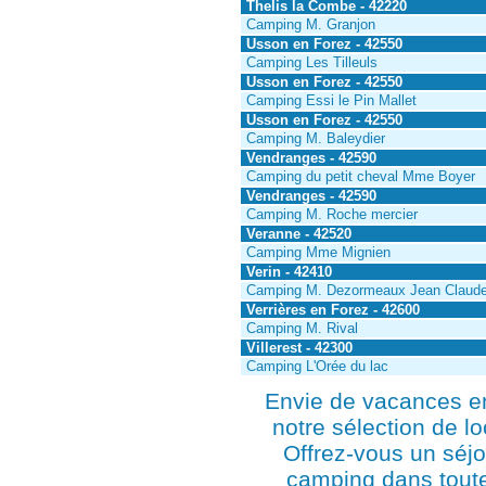
Thelis la Combe - 42220
Camping M. Granjon
Usson en Forez - 42550
Camping Les Tilleuls
Usson en Forez - 42550
Camping Essi le Pin Mallet
Usson en Forez - 42550
Camping M. Baleydier
Vendranges - 42590
Camping du petit cheval Mme Boyer
Vendranges - 42590
Camping M. Roche mercier
Veranne - 42520
Camping Mme Mignien
Verin - 42410
Camping M. Dezormeaux Jean Claud
Verrières en Forez - 42600
Camping M. Rival
Villerest - 42300
Camping L'Orée du lac
Envie de vacances e
notre sélection de l
Offrez-vous un séjo
camping dans toute