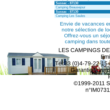
Sussac - 87130
Camping Beausejour
Sussac - 87130
Camping Les Saules
Envie de vacances e
notre sélection de l
Offrez-vous un séjo
camping dans toute
LES CAMPINGS DE F
Emi
Tél:33 (0)4-79-22-15-
Garantie finan
©1999-2011 SA
n°IM0731