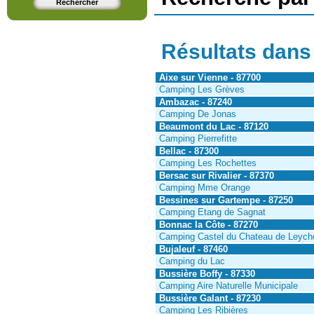
Résultats dans
Aixe sur Vienne - 87700
Camping Les Grèves
Ambazac - 87240
Camping De Jonas
Beaumont du Lac - 87120
Camping Pierrefitte
Bellac - 87300
Camping Les Rochettes
Bersac sur Rivalier - 87370
Camping Mme Orange
Bessines sur Gartempe - 87250
Camping Etang de Sagnat
Bonnac la Côte - 87270
Camping Castel du Chateau de Leycho
Bujaleuf - 87460
Camping du Lac
Bussière Boffy - 87330
Camping Aire Naturelle Municipale
Bussière Galant - 87230
Camping Les Ribières