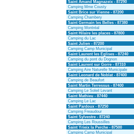
Saint Amand Magnazeix - 87290
Camping Mme Cousty
Saint Brice sur Vienne - 87200
Camping Chambery
Saint Germain les Belles - 87380
Camping Montréal
Saint Hilaire les places - 87800
Camping du Lac
Saint Julien - 87200
Camping Camp Municipal
Saint Laurent les Eglises - 87240
Camping du pont du Dognon
Saint Laurent sur Gorre - 87310
Camping Aire Naturelle Municipale
Saint Leonard de Noblat - 87400
Camping de Beaufort
Saint Martin Terressus - 87400
Camping Le Soleil Levant
Saint Mathieu - 87440
Camping Le Lac
Saint Pardoux - 87250
Camping Freaudour
Saint Sylvestre - 87240
Camping Les Roussilles
Saint Yrieix la Perche - 87500
Camping Camp Municipal