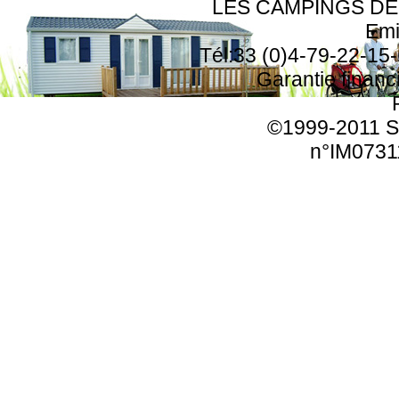
LES CAMPINGS DE F
Emi
Tél:33 (0)4-79-22-15-
Garantie finan
©1999-2011 SA
n°IM0731