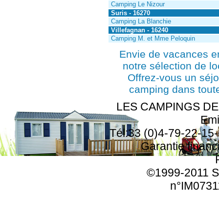
Camping Le Nizour
Suris - 16270
Camping La Blanchie
Villefagnan - 16240
Camping M. et Mme Peloquin
Envie de vacances e
notre sélection de l
Offrez-vous un séjo
camping dans toute
LES CAMPINGS DE F
Emi
Tél:33 (0)4-79-22-15-
Garantie finan
©1999-2011 SA
n°IM0731