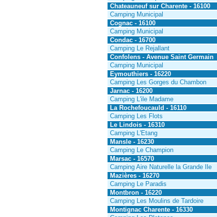
Chateauneuf sur Charente - 16100
Camping Municipal
Cognac - 16100
Camping Municipal
Condac - 16700
Camping Le Rejallant
Confolens - Avenue Saint Germain
Camping Municipal
Eymouthiers - 16220
Camping Les Gorges du Chambon
Jarnac - 16200
Camping L'ile Madame
La Rochefoucauld - 16110
Camping Les Flots
Le Lindois - 16310
Camping L'Etang
Mansle - 16230
Camping Le Champion
Marsac - 16570
Camping Aire Naturelle la Grande Ile
Mazières - 16270
Camping Le Paradis
Montbron - 16220
Camping Les Moulins de Tardoire
Montignac Charente - 16330