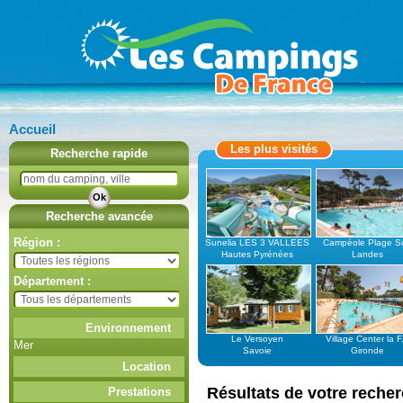
Accueil
Les plus visités
Recherche rapide
Recherche avancée
Région :
Sunelia LES 3 VALLEES
Campéole Plage S
Hautes Pyrénées
Landes
Département :
Environnement
Le Versoyen
Village Center la F.
Mer
Savoie
Gironde
Location
Résultats de votre recher
Prestations