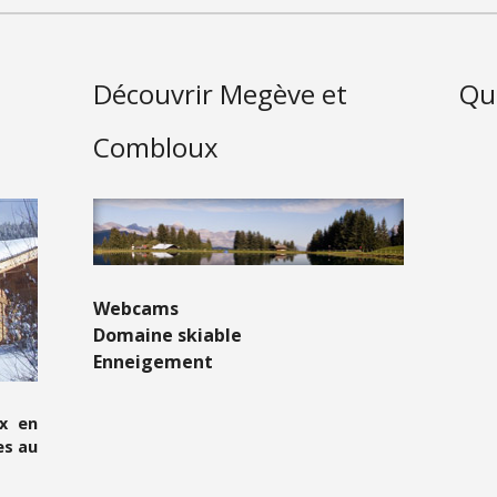
Découvrir Megève et
Que
Combloux
Webcams
Domaine skiable
Enneigement
x en
es au