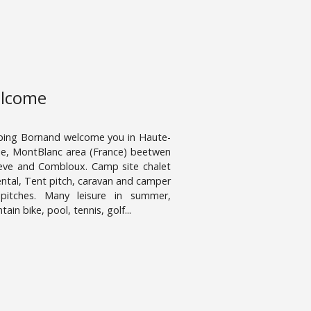
lcome
ing Bornand welcome you in Haute-
ie, MontBlanc area (France) beetwen
ve and Combloux. Camp site chalet
ental, Tent pitch, caravan and camper
pitches. Many leisure in summer,
ain bike, pool, tennis, golf...