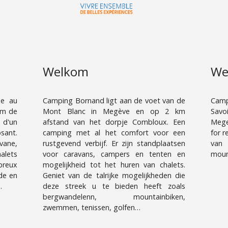
Welkom
We
le au
Camping Bornand ligt aan de voet van de
Camp
km de
Mont Blanc in Megève en op 2 km
Savo
 d'un
afstand van het dorpje Combloux. Een
Mege
ant.
camping met al het comfort voor een
for r
vane,
rustgevend verbijf. Er zijn standplaatsen
van 
alets
voor caravans, campers en tenten en
mount
breux
mogelijkheid tot het huren van chalets.
ade en
Geniet van de talrijke mogelijkheden die
.
deze streek u te bieden heeft zoals
bergwandelenn, mountainbiken,
zwemmen, tenissen, golfen…